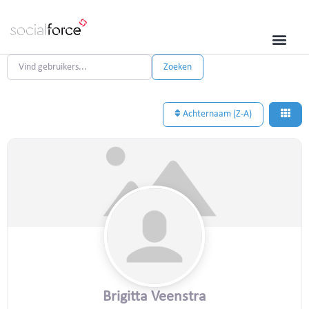
Vind gebruikers...
Vind gebruikers...
Zoeken
Achternaam (Z-A)
Brigitta Veenstra