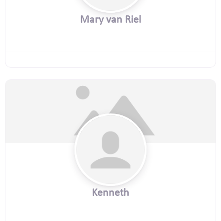
Mary van Riel
Kenneth