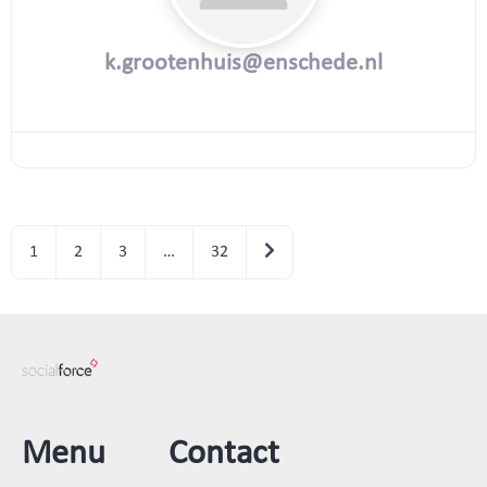
k.grootenhuis@enschede.nl
Oudere berichten
1
2
3
…
32
Menu
Contact